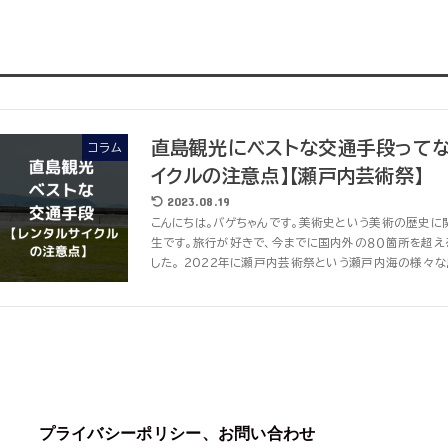
直島観光にベストな交通手段ってな
コラム
イクルの注意点】【瀬戸内芸術祭】
2023.08.19
こんにちは。バゲちゃんです。美術史という美術の歴史に
生です。旅行が好きで、今までに国内外の８０箇所を超
した。 2022年に瀬戸内芸術祭という瀬戸内海の様々な島
プライバシーポリシー、お問い合わせ