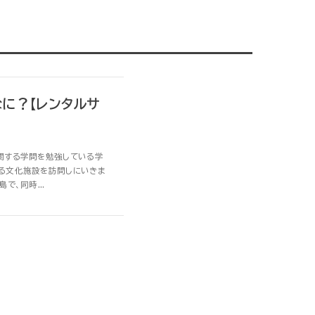
に？【レンタルサ
関する学問を勉強している学
える文化施設を訪問しにいきま
で、同時...