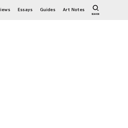
views
Essays
Guides
Art Notes
SEARCH