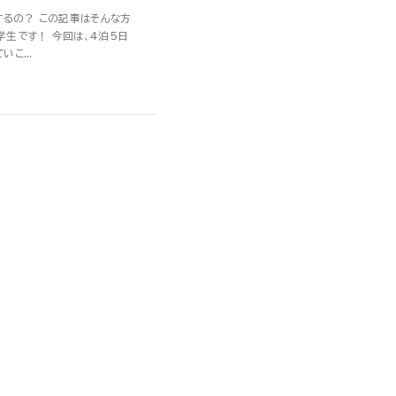
するの？ この記事はそんな方
学生です！ 今回は、4泊5日
こ...