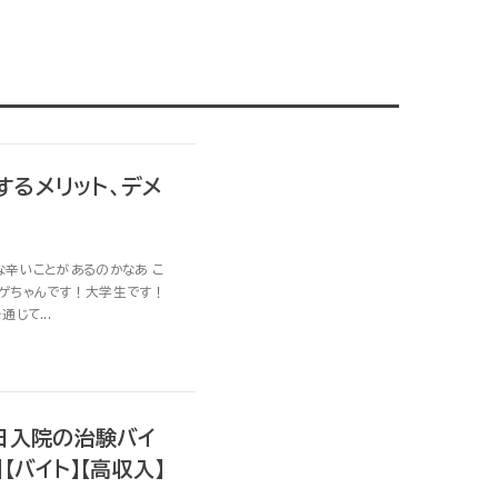
するメリット、デメ
な辛いことがあるのかなあ こ
バゲちゃんです！大学生です！
じて...
日入院の治験バイ
バイト】【高収入】