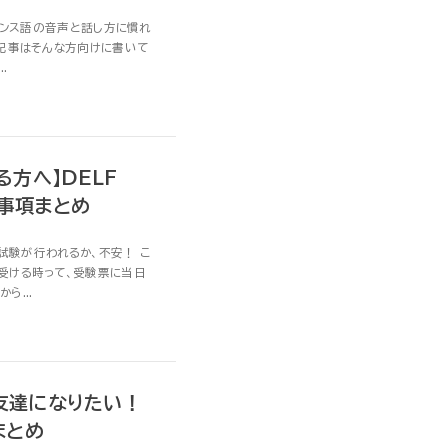
フランス語の音声と話し方に慣れ
の記事はそんな方向けに書いて
.
る方へ】DELF
意事項まとめ
に試験が行われるか、不安！ こ
受ける時って、受験票に当日
ら...
と友達になりたい！
まとめ