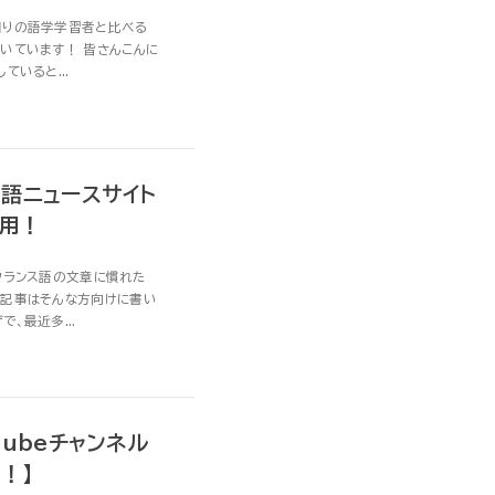
周りの語学学習者と比べる
いています！ 皆さんこんに
ていると...
語ニュースサイト
活用！
フランス語の文章に慣れた
の記事はそんな方向けに書い
、最近多...
ubeチャンネル
！】