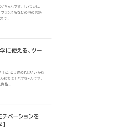
ゲちゃんです。 「いつかは、
、フランス語などの他の言語
で...
独学に使える、ツー
いけど、どう進めればいいかわ
こんにちは！バゲちゃんです。
格...
モチベーションを
学】