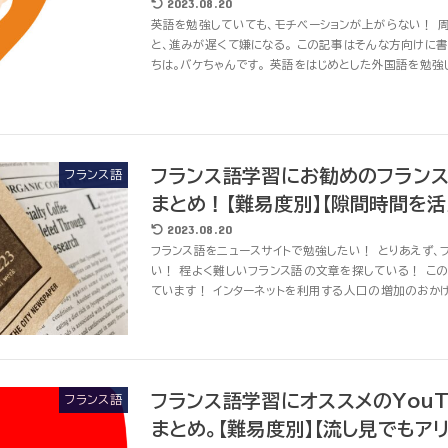
2023.08.20
英語を勉強していても、モチベーションが上がらない！ 
と、進みが遅くて嫌になる。 この記事はそんな方向けに書
ちは。バケちゃんです。 英語をはじめとした外国語を勉強し
フランス語学習にお勧めのフランス
フランス語
まとめ！【難易度別】【隙間時間を
2023.08.20
フランス語をニュースサイトで勉強したい！ とりあえず、
い！ 程よく難しいフランス語の文章を探している！ こ
ています！ インターネットを利用する人口の増加のおかげで
フランス語学習にオススメのYouT
フランス語
まとめ。【難易度別】【流し見でもアリ