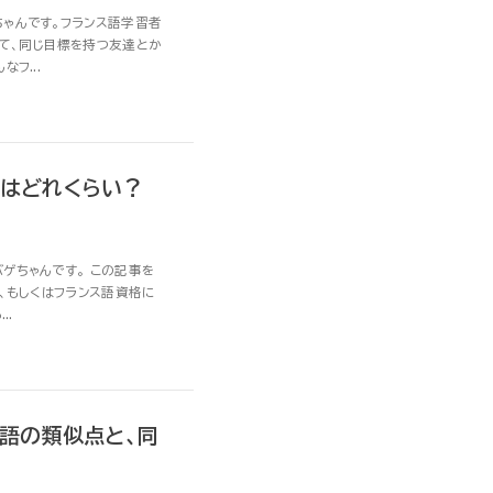
ちゃんです。フランス語学習者
って、同じ目標を持つ友達とか
フ...
間はどれくらい？
ゲちゃんです。 この記事を
方、もしくはフランス語資格に
..
ス語の類似点と、同