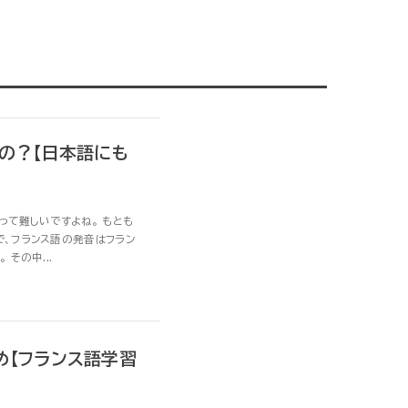
るの？【日本語にも
って難しいですよね。 もとも
、フランス語の発音はフラン
その中...
め【フランス語学習