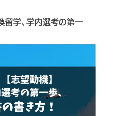
交換留学、学内選考の第一
！