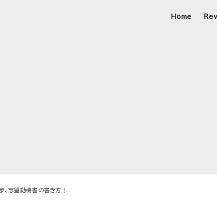
Home
Re
一歩、志望動機書の書き方！